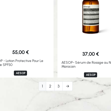
55,00
€
37,00
€
 - Lotion Protective Pour Le
AESOP- Sérum de Rasage au Né
ge SPF50
Marocain
AESOP
AESOP
1
2
3
→