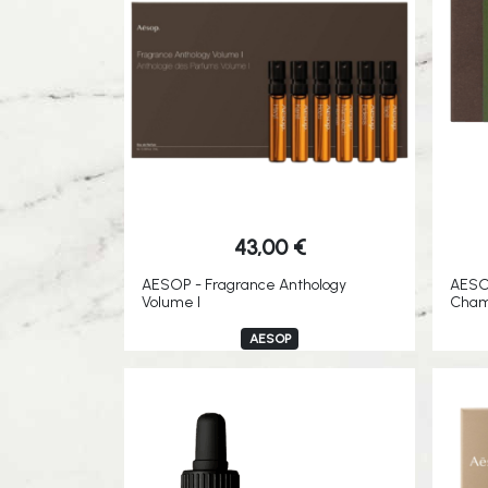
43,00
€
AESOP - Fragrance Anthology
AESOP
Volume I
Cham
AESOP