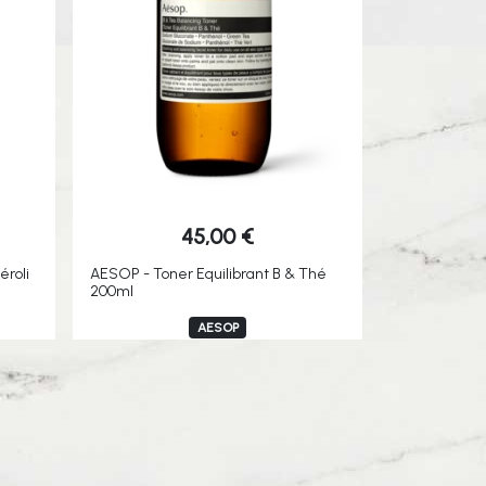
45,00
€
roli
AESOP - Toner Equilibrant B & Thé
200ml
AESOP