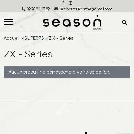
09 78 80 07 89
seasonstorenantes@gmail.com
Accueil
»
SUPER73
»
ZX - Series
ZX - Series
Aucun produit ne correspond à votre sélection.