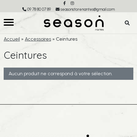
09 78 80 07 89
seasonstorenantes@gmail.com
Accueil
»
Accessoires
»
Ceintures
Ceintures
Aucun produit ne correspond à votre sélection.