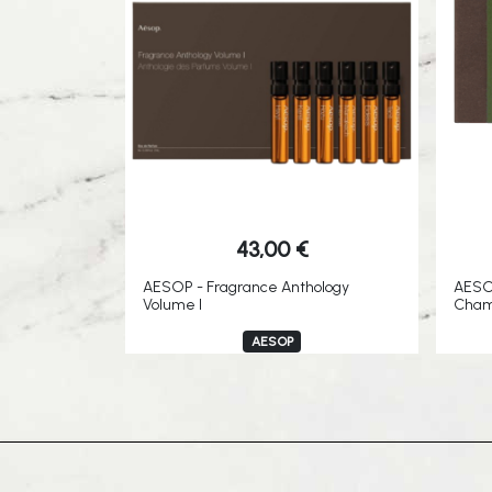
43,00
€
AESOP - Fragrance Anthology
AESOP
Volume I
Cham
AESOP