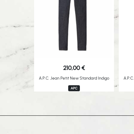
210,00
€
A.P.C. Jean Petit New Standard Indigo
A.P.C
APC