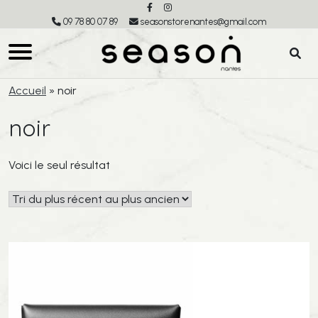
09 78 80 07 89
seasonstorenantes@gmail.com
Accueil
»
noir
noir
Voici le seul résultat