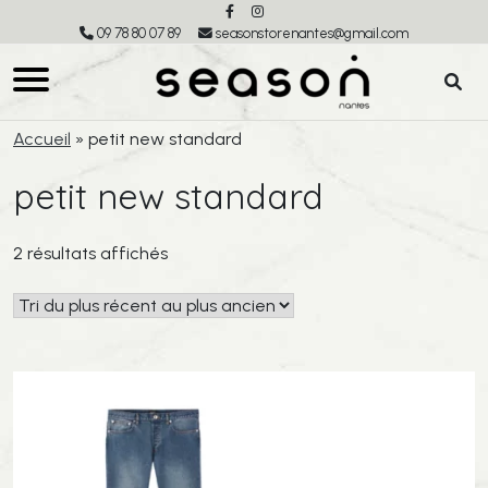
09 78 80 07 89
seasonstorenantes@gmail.com
Accueil
»
petit new standard
petit new standard
Trié
2 résultats affichés
du
plus
récent
au
plus
ancien