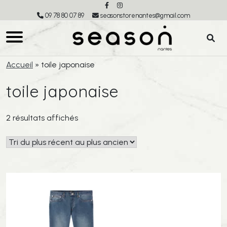
09 78 80 07 89
seasonstorenantes@gmail.com
Accueil
»
toile japonaise
toile japonaise
Trié
2 résultats affichés
du
plus
récent
au
plus
ancien