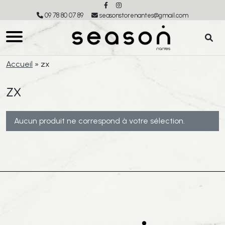
09 78 80 07 89
seasonstorenantes@gmail.com
Accueil
»
zx
zx
Aucun produit ne correspond à votre sélection.