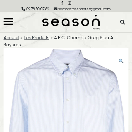
09 78 80 07 89
seasonstorenantes@gmail.com
Accueil
»
Les Produits
»
A.P.C. Chemise Greg Bleu A
Rayures