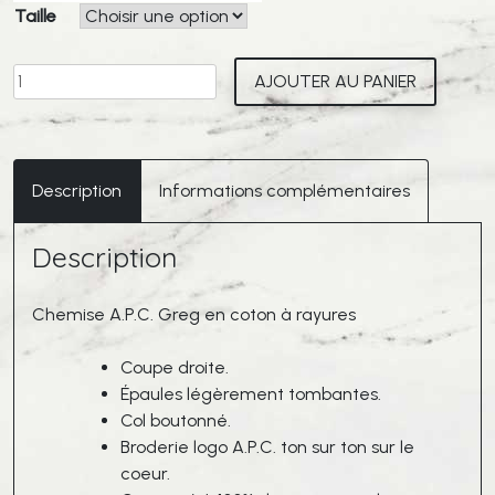
Taille
quantité
AJOUTER AU PANIER
de
A.P.C.
Chemise
Greg
Description
Informations complémentaires
Bleu
A
Description
Rayures
Chemise A.P.C. Greg en coton à rayures
Coupe droite.
Épaules légèrement tombantes.
Col boutonné.
Broderie logo A.P.C. ton sur ton sur le
coeur.