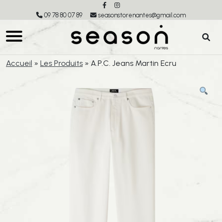
09 78 80 07 89
seasonstorenantes@gmail.com
Accueil
»
Les Produits
»
A.P.C. Jeans Martin Ecru