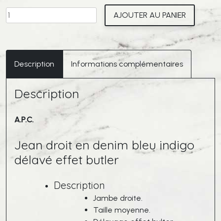
quantité
AJOUTER AU PANIER
de
A.P.C.
Jeans
Rescue
Description
Informations complémentaires
Indigo
Délavé
Description
A.P.C.
Jean droit en denim bleu indigo
délavé effet butler
Description
Jambe droite.
Taille moyenne.