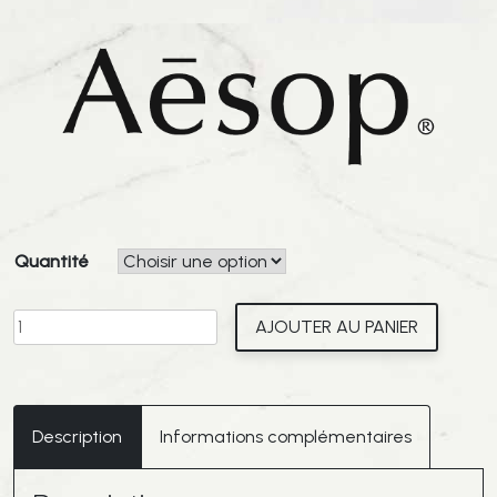
Quantité
quantité
AJOUTER AU PANIER
de
AESOP
-
Gel
Description
Informations complémentaires
Nettoyant
Corps