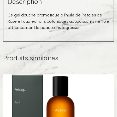
Description
Pétale
de
Rose
Ce gel douche aromatique à l’huile de Pétales de
Rose et aux extraits botaniques adoucissants nettoie
efficacement la peau, sans l’agresser.
Produits similaires