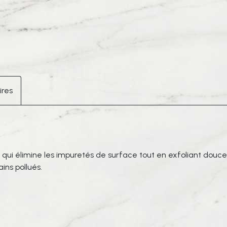
Nettoyant
à
la
Graine
de
Persil
ires
e, qui élimine les impuretés de surface tout en exfoliant douc
ns pollués.