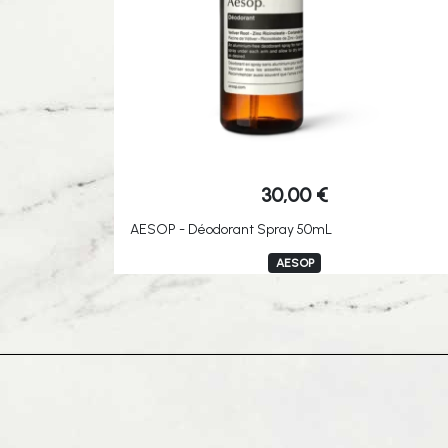
30,00
€
AESOP - Déodorant Spray 50mL
AESOP