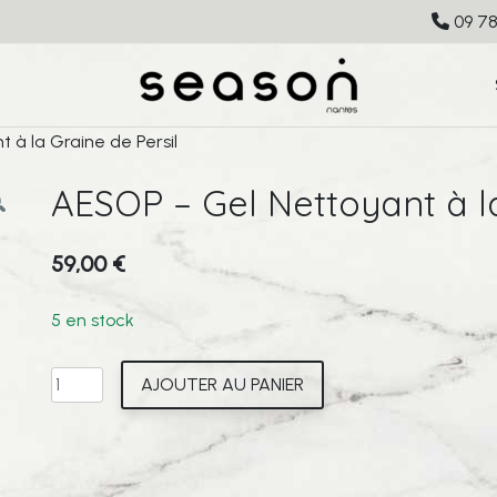
09 78
 à la Graine de Persil
AESOP – Gel Nettoyant à la
59,00
€
5 en stock
quantité
AJOUTER AU PANIER
de
AESOP
-
Gel