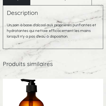
des
Mains
Description
Sans
Rinçage
Un soin à base d’alcool aux propriétés purifiantes et
hydratantes qui nettoie efficacement les mains
lorsqu’il n’y a pas d’eau à disposition.
Produits similaires