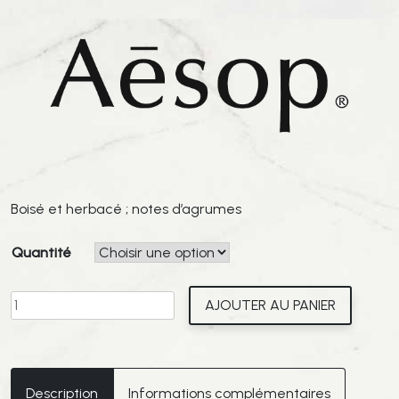
Boisé et herbacé ; notes d’agrumes
Quantité
quantité
AJOUTER AU PANIER
de
AESOP
-
Résurrection
Description
Informations complémentaires