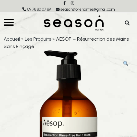
09 78 80 07 89
seasonstorenantes@gmail.com
Accueil
»
Les Produits
»
AESOP – Résurrection des Mains
Sans Rinçage