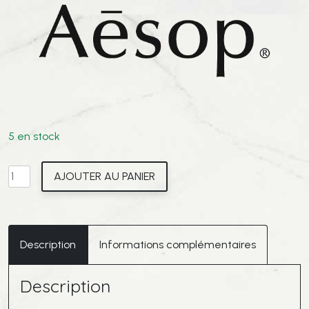
5 en stock
quantité
AJOUTER AU PANIER
de
AESOP
-
Toner
Description
Informations complémentaires
Equilibrant
B
Description
&
Thé