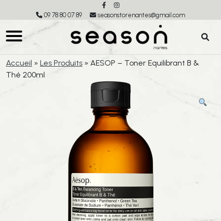
09 78 80 07 89
seasonstorenantes@gmail.com
Accueil
»
Les Produits
»
AESOP – Toner Equilibrant B &
Thé 200ml