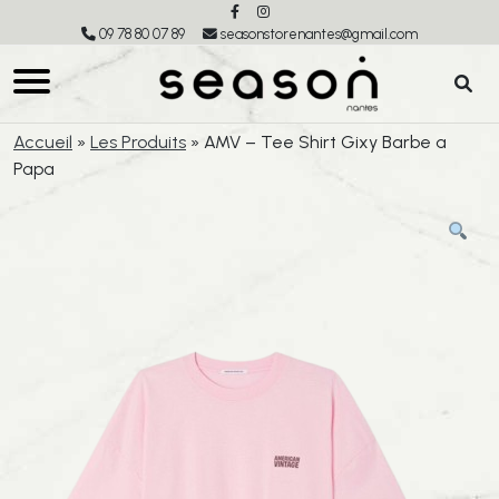
09 78 80 07 89
seasonstorenantes@gmail.com
Accueil
»
Les Produits
»
AMV – Tee Shirt Gixy Barbe a
Papa