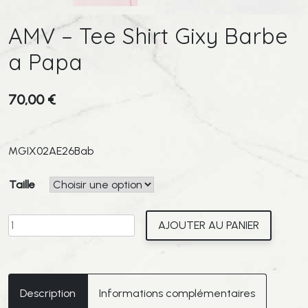
AMV – Tee Shirt Gixy Barbe
a Papa
70,00
€
MGIX02AE26Bab
Taille
quantité
AJOUTER AU PANIER
de
AMV
-
Tee
Description
Informations complémentaires
Shirt