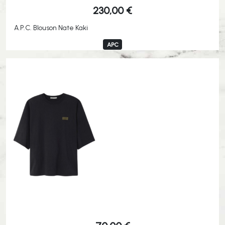
230,00
€
A.P.C. Blouson Nate Kaki
APC