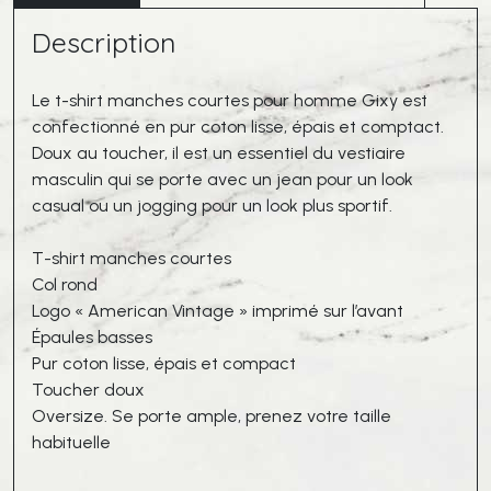
Gixy
Description
Barbe
a
Papa
Le t-shirt manches courtes pour homme Gixy est
confectionné en pur coton lisse, épais et comptact.
Doux au toucher, il est un essentiel du vestiaire
masculin qui se porte avec un jean pour un look
casual ou un jogging pour un look plus sportif.
T-shirt manches courtes
Col rond
Logo « American Vintage » imprimé sur l’avant
Épaules basses
Pur coton lisse, épais et compact
Toucher doux
Oversize. Se porte ample, prenez votre taille
habituelle