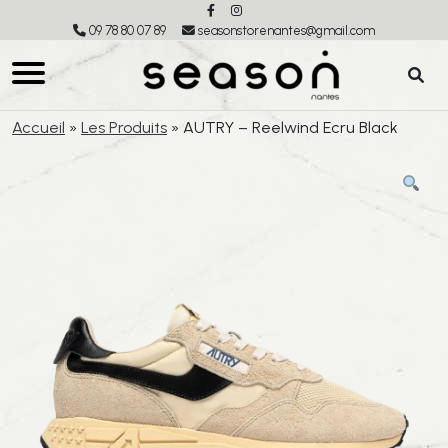
09 78 80 07 89
seasonstorenantes@gmail.com
Accueil
»
Les Produits
»
AUTRY – Reelwind Ecru Black