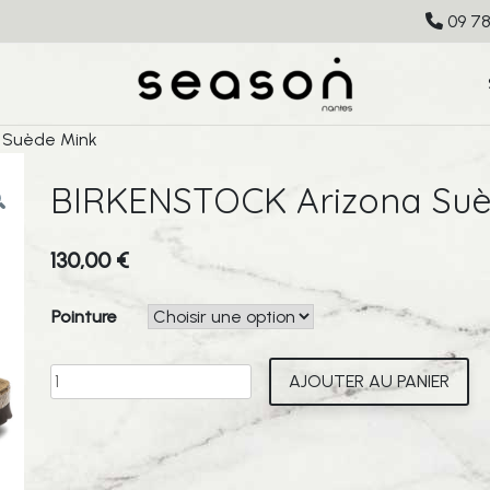
09 78
 Suède Mink
BIRKENSTOCK Arizona Suè
130,00
€
Pointure
quantité
AJOUTER AU PANIER
de
BIRKENSTOCK
Arizona
Suède