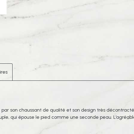
Mink
ires
ar son chaussant de qualité et son design très décontracté e
ouple, qui épouse le pied comme une seconde peau. L’agréable