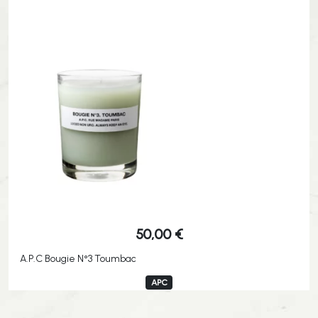
50,00
€
A.P.C Bougie N°3 Toumbac
APC