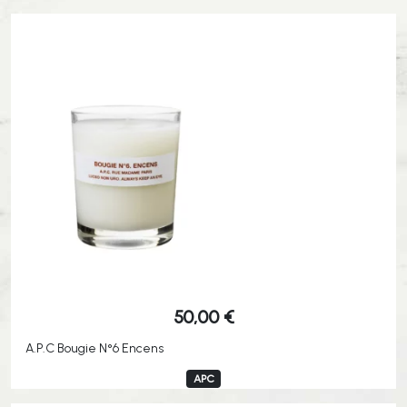
50,00
€
A.P.C Bougie N°6 Encens
APC