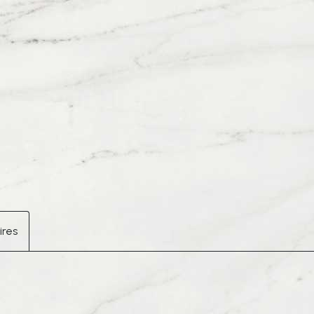
DE
MONSIEUR
Le
Hoodie
Slogan
Rose
ires