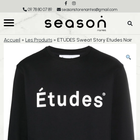
09 78 80 07 89
seasonstorenantes@gmail.com
Accueil
»
Les Produits
»
ETUDES Sweat Story Etudes Noir