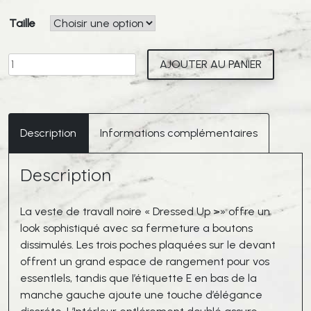
Taille
quantité
AJOUTER AU PANIER
de
ETUDES-
Veste
Dressed
Description
Informations complémentaires
Up
Worker
Description
La veste de travall noire « Dressed Up >» offre un
look sophistiqué avec sa fermeture a boutons
dissimulés. Les trois poches plaquées sur le devant
offrent un grand espace de rangement pour vos
essentlels, tandis que I’étiquette E en bas de la
manche gauche ajoute une touche d’élégance