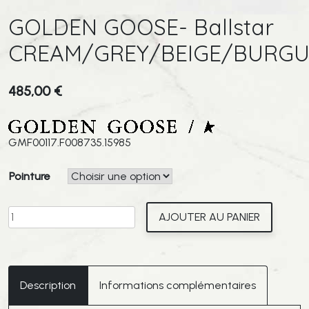
GOLDEN GOOSE- Ballstar
CREAM/GREY/BEIGE/BURG
485,00
€
GMF00117.F008735.15985
Pointure
quantité
AJOUTER AU PANIER
de
GOLDEN
GOOSE-
Ballstar
Description
Informations complémentaires
CREAM/GREY/BEIGE/BURGUNDY