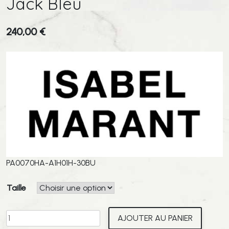
Jack Bleu
240,00
€
PA0070HA-A1H01H-30BU
Taille
quantité
AJOUTER AU PANIER
de