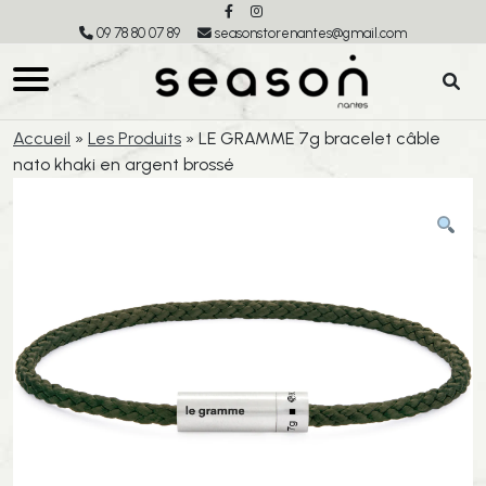
09 78 80 07 89
seasonstorenantes@gmail.com
Accueil
»
Les Produits
»
LE GRAMME 7g bracelet câble
nato khaki en argent brossé