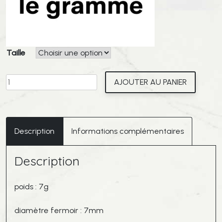
Taille
quantité
AJOUTER AU PANIER
de
LE
GRAMME
7g
Description
Informations complémentaires
bracelet
câble
Description
nato
khaki
en
poids : 7g
argent
brossé
diamètre fermoir : 7mm