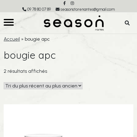
09 78 80 07 89
seasonstorenantes@gmail.com
Accueil
»
bougie apc
bougie apc
Trié
2 résultats affichés
du
plus
récent
au
plus
ancien