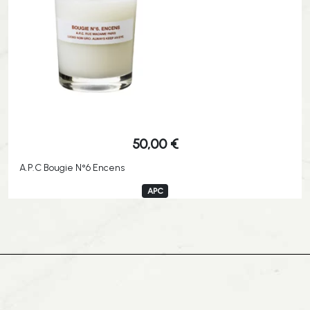
50,00
€
A.P.C Bougie N°6 Encens
APC