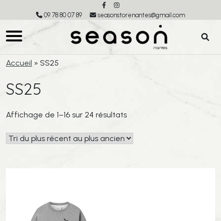
09 78 80 07 89
seasonstorenantes@gmail.com
Accueil
»
SS25
SS25
Trié
Affichage de 1–16 sur 24 résultats
du
plus
récent
au
plus
ancien