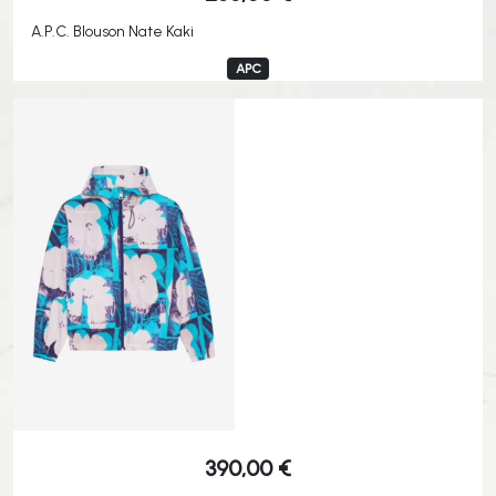
A.P.C. Blouson Nate Kaki
APC
390,00
€