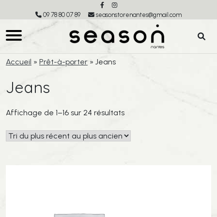
09 78 80 07 89
seasonstorenantes@gmail.com
Accueil
»
Prêt-à-porter
»
Jeans
Jeans
Trié
Affichage de 1–16 sur 24 résultats
du
plus
récent
au
plus
ancien